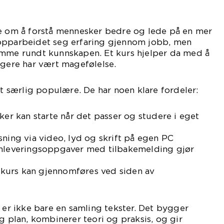
ke om å forstå mennesker bedre og lede på en mer
opparbeidet seg erfaring gjennom jobb, men
amme rundt kunnskapen. Et kurs hjelper da med å
igere har vært magefølelse.
tt særlig populære. De har noen klare fordeler:
ker kan starte når det passer og studere i eget
sning via video, lyd og skrift på egen PC
nnleveringsoppgaver med tilbakemelding gjør
kurs kan gjennomføres ved siden av
e er ikke bare en samling tekster. Det bygger
g plan, kombinerer teori og praksis, og gir