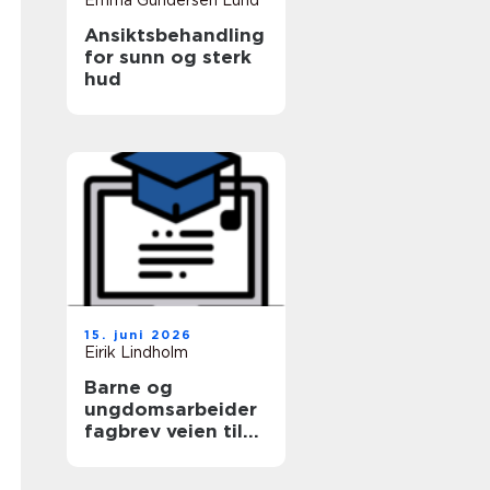
Emma Gundersen Lund
Ansiktsbehandling
for sunn og sterk
hud
15. juni 2026
Eirik Lindholm
Barne og
ungdomsarbeider
fagbrev veien til
et trygt yrke med
mening