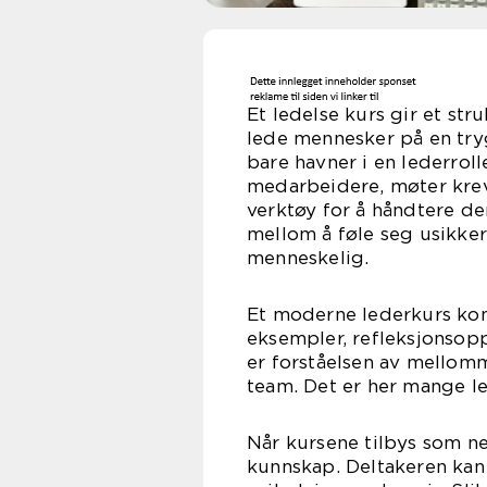
Et ledelse kurs gir et stru
lede mennesker på en tr
bare havner i en lederrol
medarbeidere, møter krev
verktøy for å håndtere d
mellom å føle seg usikker 
menneskelig.
Et moderne lederkurs kom
eksempler, refleksjonsop
er forståelsen av mellomm
team. Det er her mange le
Når kursene tilbys som net
kunnskap. Deltakeren kan 