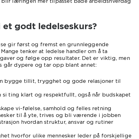
k blir læringen mer tilpasset både arbeidshverdag
 et godt ledelseskurs?
delse gir først og fremst en grunnleggende
. Mange tenker at ledelse handler om å ta
gaver og følge opp resultater. Det er viktig, men
rs går dypere og tar opp blant annet:
 bygge tillit, trygghet og gode relasjoner til
i ting klart og respektfullt, også når budskapet
kape vi-følelse, samhold og felles retning
sker til å yte, trives og bli værende i jobben
trasjon hvordan struktur, ansvar og rutiner
ghet hvorfor ulike mennesker leder på forskjellige