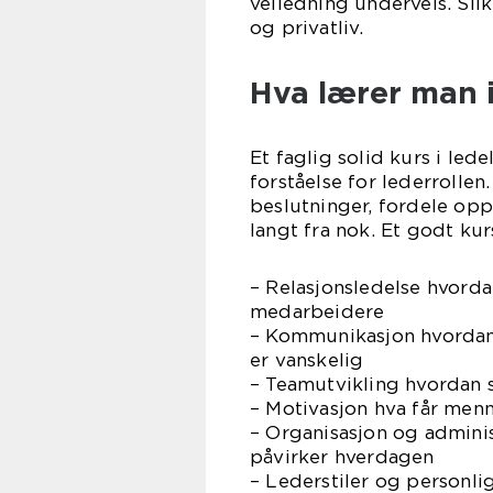
veiledning underveis. Sli
og privatliv.
Hva lærer man i
Et faglig solid kurs i le
forståelse for lederrollen
beslutninger, fordele opp
langt fra nok. Et godt ku
– Relasjonsledelse hvordan
medarbeidere
– Kommunikasjon hvordan s
er vanskelig
– Teamutvikling hvordan s
– Motivasjon hva får menne
– Organisasjon og adminis
påvirker hverdagen
– Lederstiler og personli