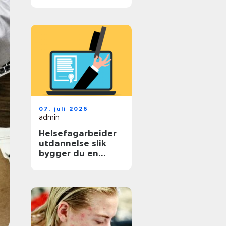
det kan hjelpe
07. juli 2026
admin
Helsefagarbeider
utdannelse slik
bygger du en
trygg vei til
fagbrev