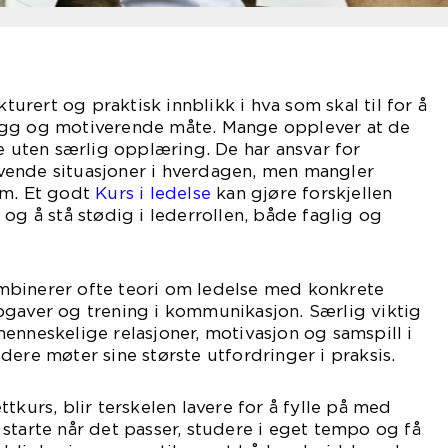
kturert og praktisk innblikk i hva som skal til for å
ygg og motiverende måte. Mange opplever at de
le uten særlig opplæring. De har ansvar for
ende situasjoner i hverdagen, men mangler
em. Et godt
Kurs i ledelse
kan gjøre forskjellen
og å stå stødig i lederrollen, både faglig og
binerer ofte teori om ledelse med konkrete
pgaver og trening i kommunikasjon. Særlig viktig
enneskelige relasjoner, motivasjon og samspill i
dere møter sine største utfordringer i praksis.
tkurs, blir terskelen lavere for å fylle på med
starte når det passer, studere i eget tempo og få