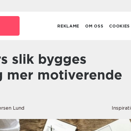
REKLAME
OM OSS
COOKIES
g mer motiverende
rsen Lund
Inspirat