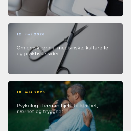
12. mai 2026
Om omskjæring: medisinske, kulturelle
og praktiske sider
10. mai 2026
Psykolog i bærum hjelp til klarhet,
nærhet og trygghet