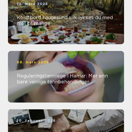
12. mars 2026
Koldtbord haugesund slik lykkes du med
mat til mange
08. mars 2026
Reguleringstannlege i Hamar: Mer enn
bare vanlige tannbehandlinger
10. februar 2026