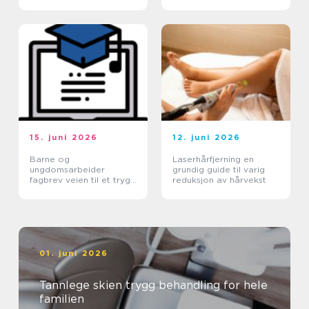
kirurgi
15. juni 2026
12. juni 2026
Barne og
Laserhårfjerning en
ungdomsarbeider
grundig guide til varig
fagbrev veien til et trygt
reduksjon av hårvekst
yrke med mening
01. juni 2026
Tannlege skien trygg behandling for hele
familien