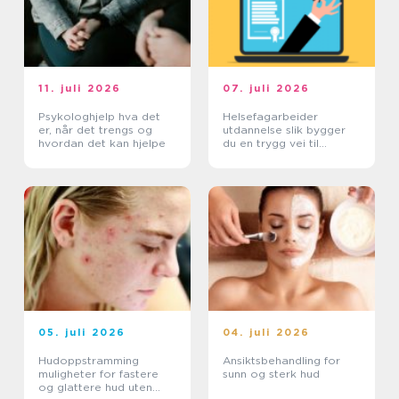
11. juli 2026
07. juli 2026
Psykologhjelp hva det
Helsefagarbeider
er, når det trengs og
utdannelse slik bygger
hvordan det kan hjelpe
du en trygg vei til
fagbrev
05. juli 2026
04. juli 2026
Hudoppstramming
Ansiktsbehandling for
muligheter for fastere
sunn og sterk hud
og glattere hud uten