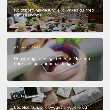
Koldtbord haugesund slik lykkes du med
mat til mange
08. mars 2026
Reguleringstannlege i Hamar: Mer enn
bare vanlige tannbehandlinger
10. februar 2026
Ledelse kurs slik bygges tryggere og