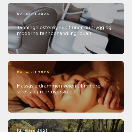
07. april 2026
Tannlege osterøy slik finner du trygg og
moderne tannbehandling lokalt
04. april 2026
Massasje drammen veien til mindre
stress og mer overskudd
12. mars 2026