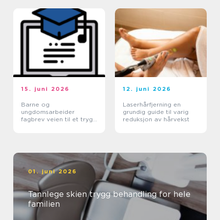
15. juni 2026
12. juni 2026
Barne og
Laserhårfjerning en
ungdomsarbeider
grundig guide til varig
fagbrev veien til et trygt
reduksjon av hårvekst
yrke med mening
01. juni 2026
Tannlege skien trygg behandling for hele
familien