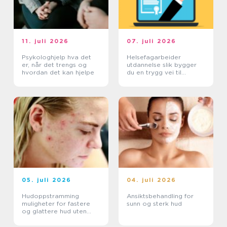
11. juli 2026
07. juli 2026
Psykologhjelp hva det
Helsefagarbeider
er, når det trengs og
utdannelse slik bygger
hvordan det kan hjelpe
du en trygg vei til
fagbrev
05. juli 2026
04. juli 2026
Hudoppstramming
Ansiktsbehandling for
muligheter for fastere
sunn og sterk hud
og glattere hud uten
kirurgi