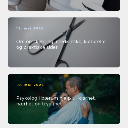
12. mai 2026
Om omskjæring: medisinske, kulturelle
og praktiske sider
10. mai 2026
Psykolog i bærum hjelp til klarhet,
nærhet og trygghet