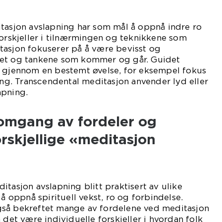
itasjon avslapning har som mål å oppnå indre ro
forskjeller i tilnærmingen og teknikkene som
tasjon fokuserer på å være bevisst og
ket og tankene som kommer og går. Guidet
g gjennom en bestemt øvelse, for eksempel fokus
ring. Transcendental meditasjon anvender lyd eller
apning.
nomgang av fordeler og
rskjellige «meditasjon
itasjon avslapning blitt praktisert av ulike
 å oppnå spirituell vekst, ro og forbindelse.
så bekreftet mange av fordelene ved meditasjon
 det være individuelle forskjeller i hvordan folk