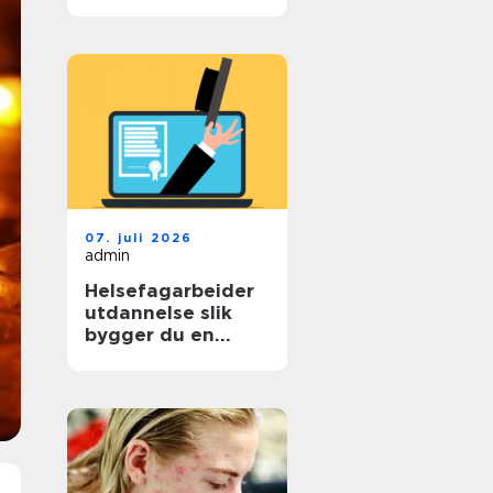
det kan hjelpe
07. juli 2026
admin
Helsefagarbeider
utdannelse slik
bygger du en
trygg vei til
fagbrev