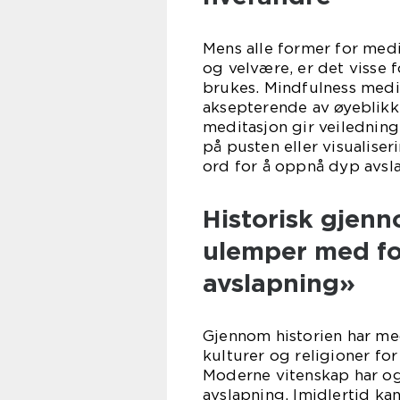
Mens alle former for med
og velvære, er det visse 
brukes. Mindfulness medi
aksepterende av øyeblik
meditasjon gir veilednin
på pusten eller visualise
ord for å oppnå dyp avsl
Historisk gjen
ulemper med fo
avslapning»
Gjennom historien har med
kulturer og religioner for
Moderne vitenskap har og
avslapning. Imidlertid kan