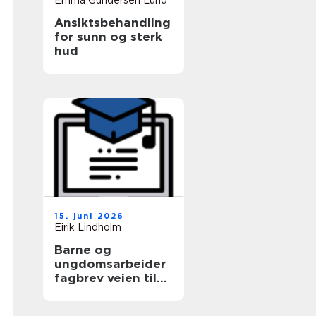
Emma Gundersen Lund
Ansiktsbehandling
for sunn og sterk
hud
15. juni 2026
Eirik Lindholm
Barne og
ungdomsarbeider
fagbrev veien til
et trygt yrke med
mening