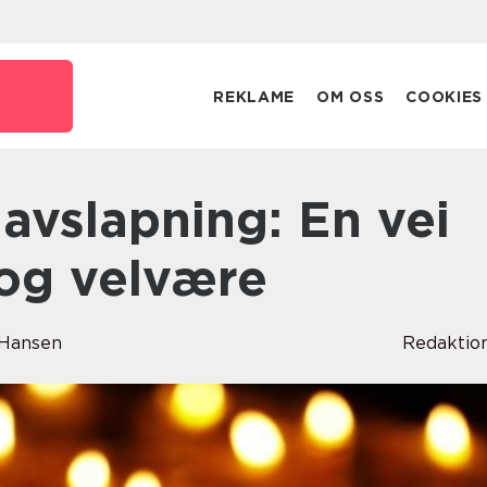
REKLAME
OM OSS
COOKIES
o og velvære
 Hansen
Redaktio