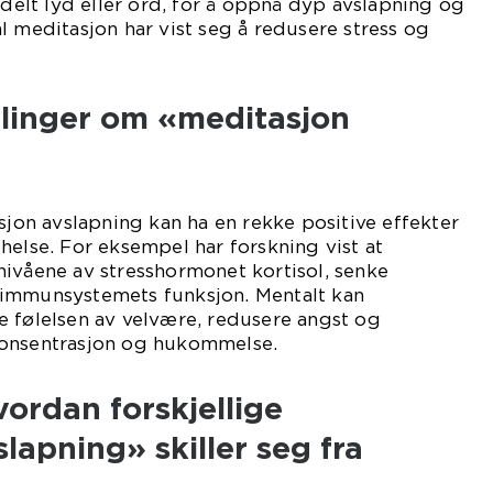
ldelt lyd eller ord, for å oppnå dyp avslapning og
l meditasjon har vist seg å redusere stress og
ålinger om «meditasjon
asjon avslapning kan ha en rekke positive effekter
helse. For eksempel har forskning vist at
ivåene av stresshormonet kortisol, senke
immunsystemets funksjon. Mentalt kan
e følelsen av velvære, redusere angst og
konsentrasjon og hukommelse.
ordan forskjellige
lapning» skiller seg fra