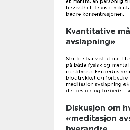
et mantra, en personlig ti
bevissthet. Transcendenta
bedre konsentrasjonen.
Kvantitative m
avslapning»
Studier har vist at medit
på både fysisk og mental 
meditasjon kan redusere n
blodtrykket og forbedre 
meditasjon avslapning øk
depresjon, og forbedre 
Diskusjon om hv
«meditasjon avs
hverandre