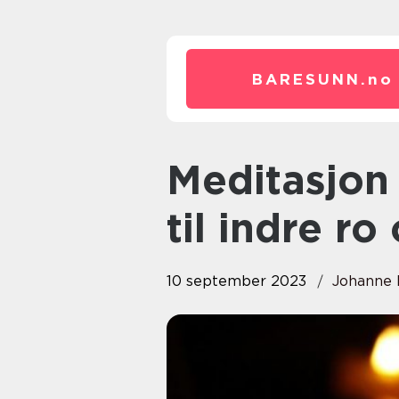
BARESUNN.
no
Meditasjon avslapning: En vei
til indre r
10 september 2023
Johanne