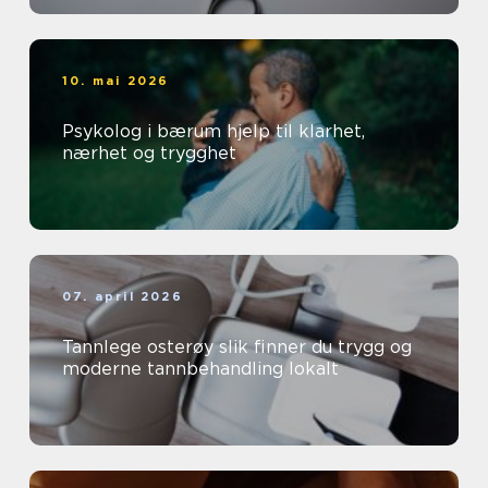
10. mai 2026
Psykolog i bærum hjelp til klarhet,
nærhet og trygghet
07. april 2026
Tannlege osterøy slik finner du trygg og
moderne tannbehandling lokalt