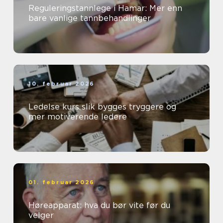
Reguleringstannlege i Hamar: Mer enn
bare vanlige tannbehandlinger
10. februar 2026
Ledelse kurs slik bygges tryggere og
mer motiverende ledere
01. februar 2026
Høreapparat: hva du bør vite før du
velger