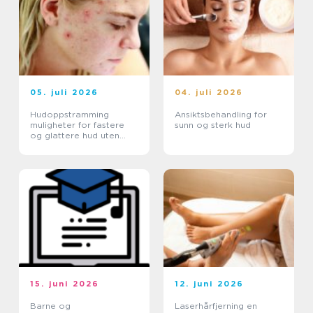
05. juli 2026
04. juli 2026
Hudoppstramming
Ansiktsbehandling for
muligheter for fastere
sunn og sterk hud
og glattere hud uten
kirurgi
15. juni 2026
12. juni 2026
Barne og
Laserhårfjerning en