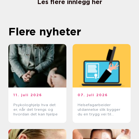
Les flere innlegg her
Flere nyheter
11. juli 2026
07. juli 2026
Psykologhjelp hva det
Helsefagarbeider
er, når det trengs og
utdannelse slik bygger
hvordan det kan hjelpe
du en trygg vei til
fagbrev