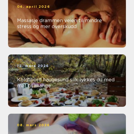
04. april 2026
Massasje drammen veien til mindre
stress og mer overskudd
12. mars 2026
Koldtbord haugesund slik lykkes du med
mat til mange
08. mars 2026