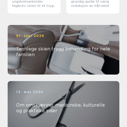
ungdomsarbeider
grundig guide til varig
fagbrev veien til et trygt
reduksjon av hårvekst
yrke med mening
01. juni 2026
Tannlege skien trygg behandling for hele
familien
12. mai 2026
Om omskjæring: medisinske, kulturelle
og praktiske sider