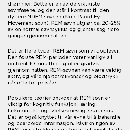
drømmer. Dette er en av de viktigste
søvnfasene, og den står i kontrast til den
dypere NREM søvnen (Non-Rapid Eye
Movement søvn). REM søvn utgjør ca. 20-25%
av en normal søvnsyklus og gjentar seg flere
ganger gjennom natten.
Det er flere typer REM søvn som vi opplever.
Den første REM-perioden varer vanligvis i
omtrent 10 minutter og øker gradvis
gjennom natten. REM-søvnen kan være veldig
aktiv, og våre hjertefrekvenser og blodtrykk
når ofte toppnivåer.
Populære teorier antyder at REM søvn er
viktig for kognitiv funksjon, læring,
hukommelse og følelsesmessig regulering.
Det er også knyttet til vår evne til å behandle
og bearbeide informasjon. Påvirkningen av
REM søvn strekker seg utover det mentale, da