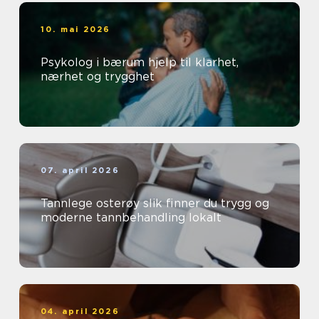
10. mai 2026
Psykolog i bærum hjelp til klarhet,
nærhet og trygghet
07. april 2026
Tannlege osterøy slik finner du trygg og
moderne tannbehandling lokalt
04. april 2026