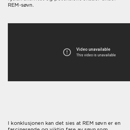
REM-søvn.
I konklusjonen kan det sies at REM søvn er en
fascinerende og viktig fase av søvn som