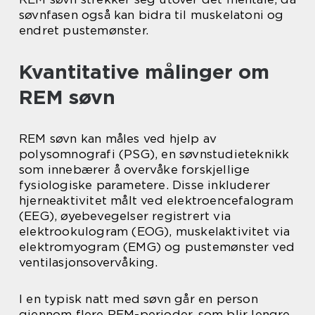
søvnfasen også kan bidra til muskelatoni og
endret pustemønster.
Kvantitative målinger om
REM søvn
REM søvn kan måles ved hjelp av
polysomnografi (PSG), en søvnstudieteknikk
som innebærer å overvåke forskjellige
fysiologiske parametere. Disse inkluderer
hjerneaktivitet målt ved elektroencefalogram
(EEG), øyebevegelser registrert via
elektrookulogram (EOG), muskelaktivitet via
elektromyogram (EMG) og pustemønster ved
ventilasjonsovervåking.
I en typisk natt med søvn går en person
gjennom flere REM-perioder, som blir lengre