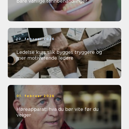
bare vanlige tannbehandlinger
10. februar 2026
Ledelse kurs slik bygges tryggere og
mer motiverende ledere
01. februar 2026
Høreapparat: hva du bør vite før du
velger