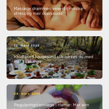
Massasje drammen veien til mindre
stress og mer overskudd
12. mars 2026
Koldtbord haugesund slik lykkes du med
mat til mange
08. mars 2026
Reguleringstannlege i Hamar: Mer enn