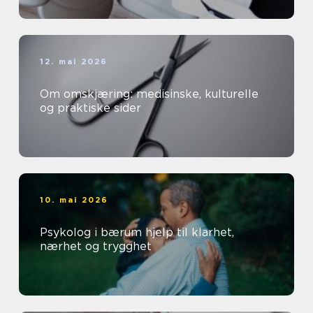
12. mai 2026
Om omskjæring: medisinske, kulturelle
og praktiske sider
10. mai 2026
Psykolog i bærum hjelp til klarhet,
nærhet og trygghet