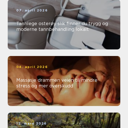
07. april 2026
Tannlege osterøy slik finner du trygg og
moderne tannbehandling lokalt
04. april 2026
Massasje drammen veien til mindre
stress og mer overskudd
12. mars 2026