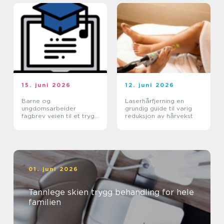
15. juni 2026
12. juni 2026
Barne og
Laserhårfjerning en
ungdomsarbeider
grundig guide til varig
fagbrev veien til et trygt
reduksjon av hårvekst
yrke med mening
01. juni 2026
Tannlege skien trygg behandling for hele
familien