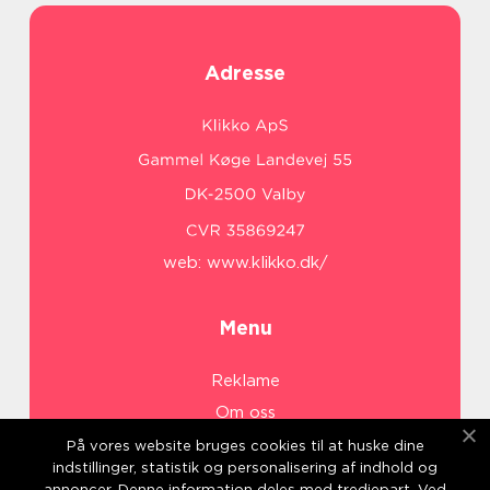
Adresse
web:
www.klikko.dk/
Menu
Reklame
Om oss
Cookies
På vores website bruges cookies til at huske dine
indstillinger, statistik og personalisering af indhold og
Kontakt Oss
annoncer. Denne information deles med tredjepart. Ved