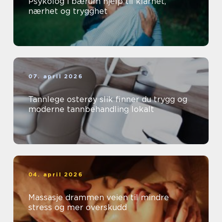
Psykolog i bærum hjelp til klarhet,
nærhet og trygghet
07. april 2026
Tannlege osterøy slik finner du trygg og
moderne tannbehandling lokalt
04. april 2026
Massasje drammen veien til mindre
stress og mer overskudd