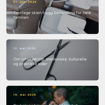
01. juni 2026
Tannlege skien trygg behandling for hele
familien
12. mai 2026
Om omskjæring: medisinske, kulturelle
og praktiske sider
10. mai 2026