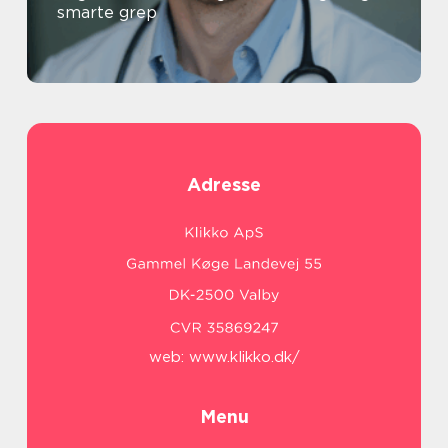
smarte grep
Adresse
web:
www.klikko.dk/
Menu