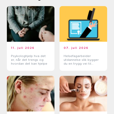
11. juli 2026
07. juli 2026
Psykologhjelp hva det
Helsefagarbeider
er, når det trengs og
utdannelse slik bygger
hvordan det kan hjelpe
du en trygg vei til
fagbrev