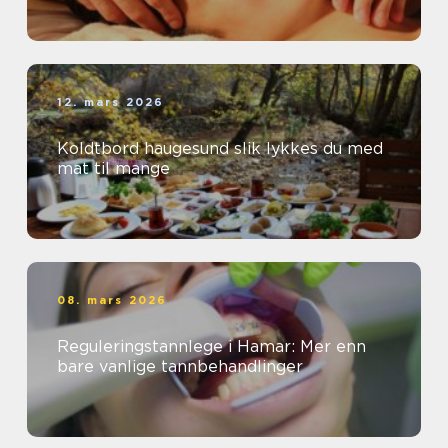
12. mars 2026
Koldtbord haugesund slik lykkes du med
mat til mange
08. mars 2026
Reguleringstannlege i Hamar: Mer enn
bare vanlige tannbehandlinger