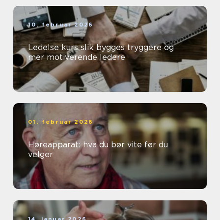
10. februar 2026
Ledelse kurs slik bygges tryggere og
mer motiverende ledere
01. februar 2026
Høreapparat: hva du bør vite før du
velger
14. januar 2026