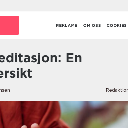
REKLAME
OM OSS
COOKIES
rsikt
nsen
Redaktio