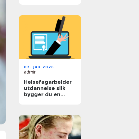
det kan hjelpe
07. juli 2026
admin
Helsefagarbeider
utdannelse slik
bygger du en
trygg vei til
fagbrev