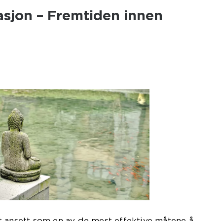
sjon – Fremtiden innen
t ansett som en av de mest effektive måtene å