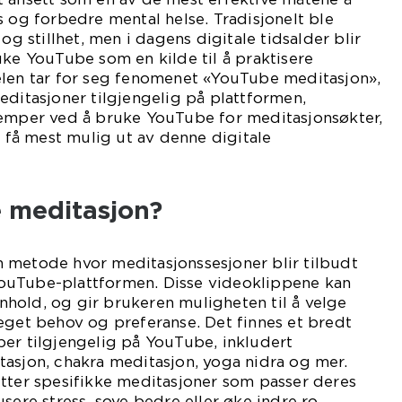
s og forbedre mental helse. Tradisjonelt ble
 og stillhet, men i dagens digitale tidsalder blir
uke YouTube som en kilde til å praktisere
elen tar for seg fenomenet «YouTube meditasjon»,
editasjoner tilgjengelig på plattformen,
lemper ved å bruke YouTube for meditasjonsøkter,
å få mest mulig ut av denne digitale
 meditasjon?
 metode hvor meditasjonssesjoner blir tilbudt
ouTube-plattformen. Disse videoklippene kan
innhold, og gir brukeren muligheten til å velge
eget behov og preferanse. Det finnes et bredt
er tilgjengelig på YouTube, inkludert
asjon, chakra meditasjon, yoga nidra og mer.
tter spesifikke meditasjoner som passer deres
sere stress, sove bedre eller øke indre ro.