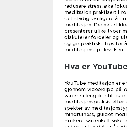
redusere stress, øke foku
meditasjon praktisert i ro
det stadig vanligere å br
meditasjon. Denne artikk
presenterer ulike typer m
diskuterer fordeler og u
og gir praktiske tips for 
meditasjonsopplevelsen.
Hva er YouTube
YouTube meditasjon er en
gjennom videoklipp på Y
variere i lengde, stil og 
meditasjonspraksis etter 
spekter av meditasjonstyp
mindfulness, guidet medit
Brukere kan enkelt søke e
behov, enten det er å redu