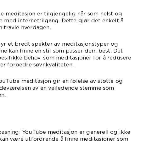
be meditasjon er tilgjengelig når som helst og
e med internettilgang. Dette gjør det enkelt å
n travle hverdagen.
byr et bredt spekter av meditasjonstyper og
erne kan finne en stil som passer dem best. Det
pesifikke behov, som meditasjoner for å redusere
ller forbedre søvnkvaliteten.
YouTube meditasjon gir en følelse av støtte og
tedeværelsen av en veiledende stemme som
n.
lpasning: YouTube meditasjon er generell og ikke
t kan være utfordrende å finne meditasjoner som