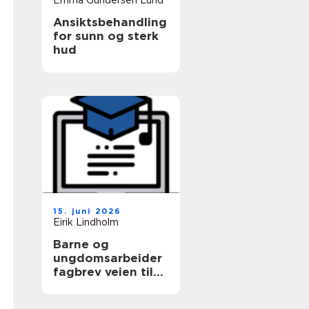
Emma Gundersen Lund
Ansiktsbehandling
for sunn og sterk
hud
15. juni 2026
Eirik Lindholm
Barne og
ungdomsarbeider
fagbrev veien til
et trygt yrke med
mening