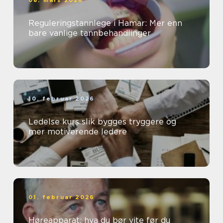
Reguleringstannlege i Hamar: Mer enn
bare vanlige tannbehandlinger
10. februar 2026
Ledelse kurs slik bygges tryggere og
mer motiverende ledere
01. februar 2026
Høreapparat: hva du bør vite før du