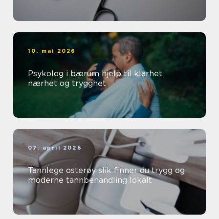
10. mai 2026
Psykolog i bærum hjelp til klarhet,
nærhet og trygghet
07. april 2026
Tannlege osterøy slik finner du trygg og
moderne tannbehandling lokalt