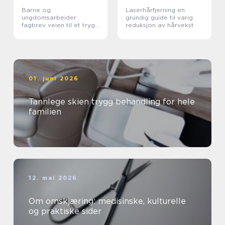
Barne og
Laserhårfjerning en
ungdomsarbeider
grundig guide til varig
fagbrev veien til et trygt
reduksjon av hårvekst
yrke med mening
01. juni 2026
Tannlege skien trygg behandling for hele
familien
12. mai 2026
Om omskjæring: medisinske, kulturelle
og praktiske sider