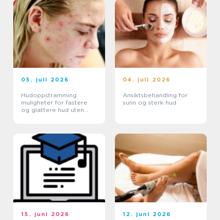
05. juli 2026
04. juli 2026
Hudoppstramming
Ansiktsbehandling for
muligheter for fastere
sunn og sterk hud
og glattere hud uten
kirurgi
15. juni 2026
12. juni 2026