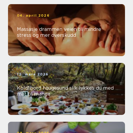
04. april 2026
Massasje drammen veien til mindre
stress og mer overskudd
12. mars 2026
Koldtbord haugesund slik lykkes du med
mat til mange
08. mars 2026