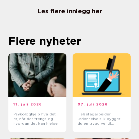
Les flere innlegg her
Flere nyheter
11. juli 2026
07. juli 2026
Psykologhjelp hva det
Helsefagarbeider
er, når det trengs og
utdannelse slik bygger
hvordan det kan hjelpe
du en trygg vei til
fagbrev