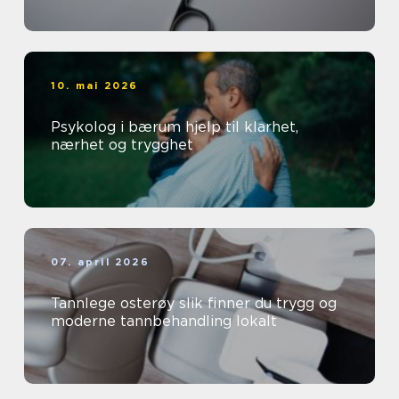
10. mai 2026
Psykolog i bærum hjelp til klarhet,
nærhet og trygghet
07. april 2026
Tannlege osterøy slik finner du trygg og
moderne tannbehandling lokalt