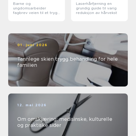
Barne og
Laserhårfjerning en
ungdomsarbeider
grundig guide til varig
fagbrev veien til et trygt
reduksjon av hårvekst
yrke med mening
01. juni 2026
Tannlege skien trygg behandling for hele
familien
12. mai 2026
Om omskjæring: medisinske, kulturelle
og praktiske sider