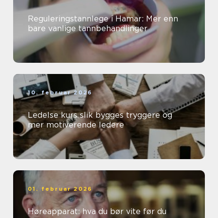
Reguleringstannlege i Hamar: Mer enn
bare vanlige tannbehandlinger
10. februar 2026
Ledelse kurs slik bygges tryggere og
mer motiverende ledere
01. februar 2026
Høreapparat: hva du bør vite før du