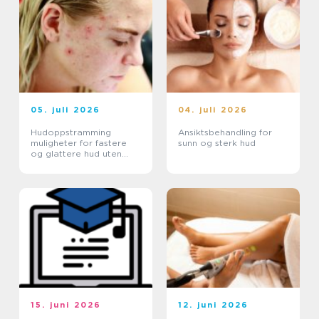
05. juli 2026
04. juli 2026
Hudoppstramming
Ansiktsbehandling for
muligheter for fastere
sunn og sterk hud
og glattere hud uten
kirurgi
15. juni 2026
12. juni 2026