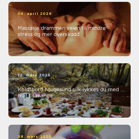
04. april 2026
Massasje drammen veien til mindre
stress og mer overskudd
12. mars 2026
Koldtbord haugesund slik lykkes du med
mat til mange
08. mars 2026