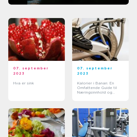
07. september
07. september
2023
2023
Hva er sink
Kalorier i Banan: En
Omfattende Guide til
Næringsinnhold og
Fordeler