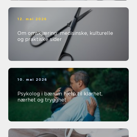
12. mai 2026
Om omskjæring: medisinske, kulturelle
og praktiske sider
10. mai 2026
Psykolog i bærum hjelp til klarhet,
nærhet og trygghet