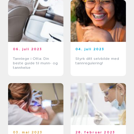
06. juli 2023
04. juli 2023
Tannlege i Otta: Din
Styrk ditt selvbilde med
beste guide til munn- og
tannregulering!
tannhelse
03. mai 2023
28. februar 2023