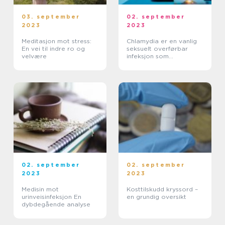
03. september
02. september
2023
2023
Meditasjon mot stress:
Chlamydia er en vanlig
En vei til indre ro og
seksuelt overførbar
velvære
infeksjon som
forårsakes av bakterien
chlamydia trachomatis
02. september
02. september
2023
2023
Medisin mot
Kosttilskudd kryssord –
urinveisinfeksjon En
en grundig oversikt
dybdegående analyse