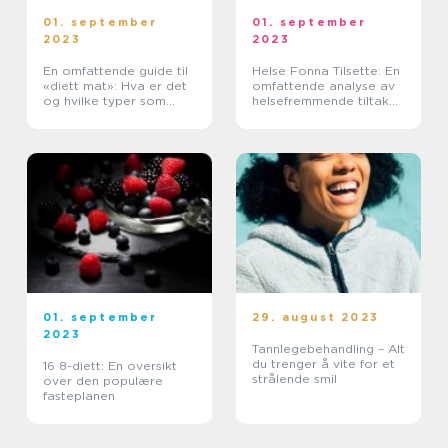
01. september
01. september
2023
2023
En omfattende guide til
Helse Fonna Tilsette: En
«diett mat»: Hva er det
omfattende analyse av
og hvilke typer som
helsefremmende tiltak
finnes
for ansatte
01. september
29. august 2023
2023
Tannlegebehandling – Alt
du trenger å vite for et
16 8-diett: En oversikt
strålende smil
over den populære
fasteplanen