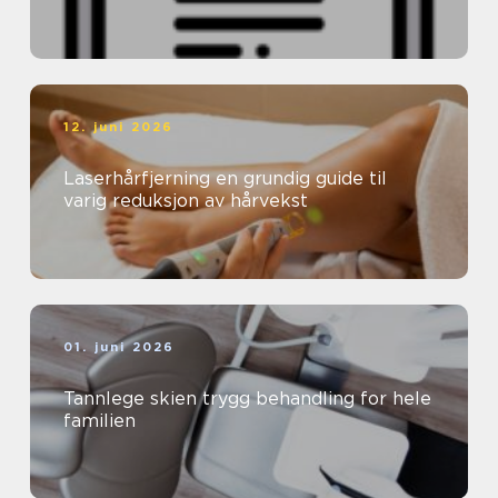
12. juni 2026
Laserhårfjerning en grundig guide til
varig reduksjon av hårvekst
01. juni 2026
Tannlege skien trygg behandling for hele
familien