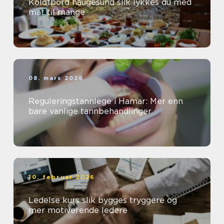
Koldtbord haugesund slik lykkes du med
mat til mange
08. mars 2026
Reguleringstannlege i Hamar: Mer enn
bare vanlige tannbehandlinger
10. februar 2026
Ledelse kurs slik bygges tryggere og
mer motiverende ledere