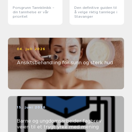
Porsgrunn Tannklinikk –
Den definitive guiden til
din tannhelse er vår
å velge riktig tannlege i
prioritet
Stavanger
04. juli 2026
Ansiktsbehandling for sunn og sterk hud
15. juni 2026
Barne og ungdomsarbeider fagbrev
veien til et trygt yrke med mening