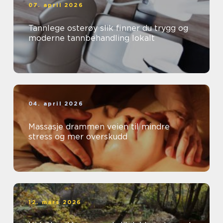
07. april 2026
Tannlege osterøy slik finner du trygg og
moderne tannbehandling lokalt
04. april 2026
Massasje drammen veien til mindre
stress og mer overskudd
12. mars 2026