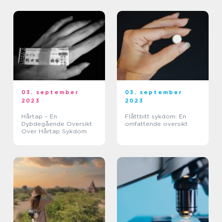
03. september
03. september
2023
2023
Hårtap – En
Flåttbitt sykdom: En
Dybdegående Oversikt
omfattende oversikt
Over Hårtap Sykdom