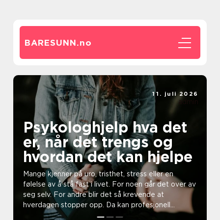
BARESUNN.
no
11. juli 2026
admin
Psykologhjelp hva det
er, når det trengs og
hvordan det kan hjelpe
Mange kjenner på uro, tristhet, stress eller en
følelse av å stå fast i livet. For noen går det over av
seg selv. For andre blir det så krevende at
hverdagen stopper opp. Da kan profesjonell
psykologh...