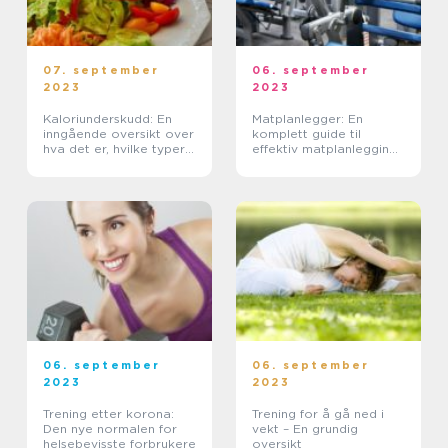
07. september
06. september
2023
2023
Kaloriunderskudd: En
Matplanlegger: En
inngående oversikt over
komplett guide til
hva det er, hvilke typer
effektiv matplanlegging
som finnes og hvordan
for helsebevisste
det påvirker kroppen
forbrukere
06. september
06. september
2023
2023
Trening etter korona:
Trening for å gå ned i
Den nye normalen for
vekt – En grundig
helsebevisste forbrukere
oversikt