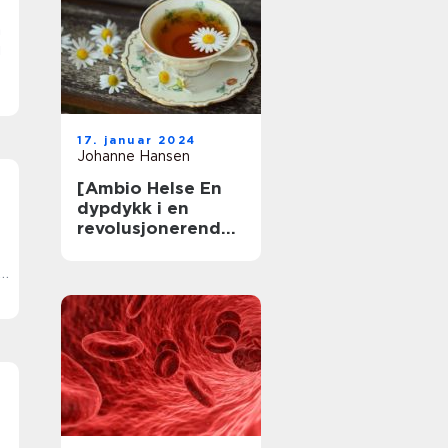
a
u
17. januar 2024
Johanne Hansen
[Ambio Helse En
dypdykk i en
revolusjonerende
helsepraksis]