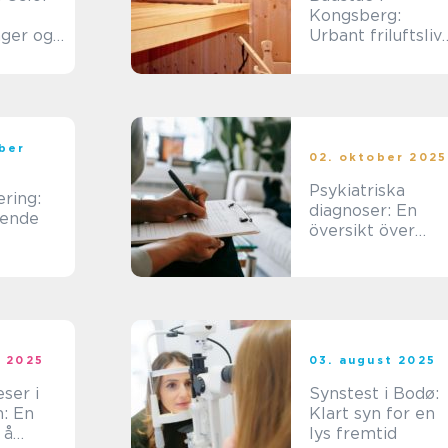
Kongsberg:
nger og
Urbant friluftsliv
ep
ved lågen
ber
02. oktober 2025
Psykiatriska
ring:
diagnoser: En
tende
översikt över
vanliga tillstånd
och stöd
t 2025
03. august 2025
ser i
Synstest i Bodø:
: En
Klart syn for en
 å
lys fremtid