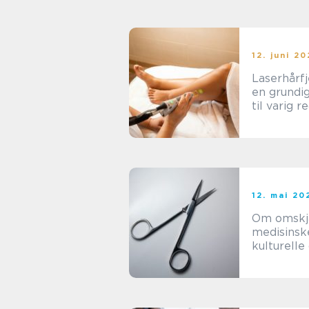
12. juni 2
Laserhårfj
en grundi
til varig r
av hårvek
12. mai 20
Om omskj
medisinsk
kulturelle
praktiske 