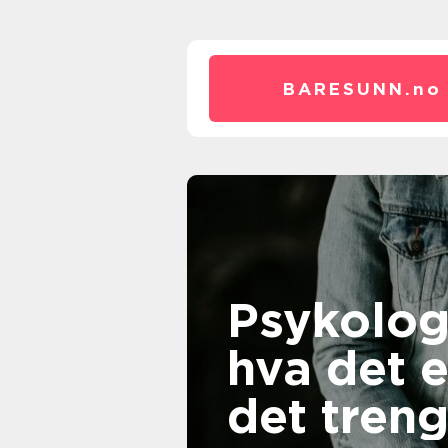
BARESUNN.
no
Psykolog
hva det e
det tren