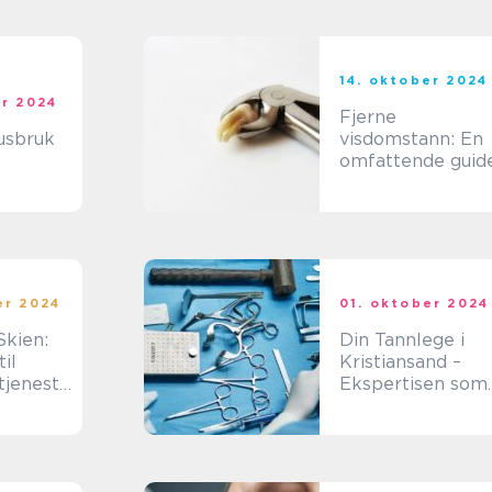
14. oktober 2024
er 2024
Fjerne
usbruk
visdomstann: En
omfattende guid
er 2024
01. oktober 2024
Skien:
Din Tannlege i
il
Kristiansand –
tjeneste
Ekspertisen som
Gir Deg Et Friskt
Smil