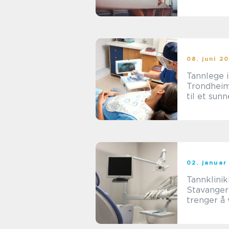
forstå der
betydning
tilpasning
08. juni 2
Tannlege i
Trondheim
til et sun
02. januar
Tannklinik
Stavanger:
trenger å 