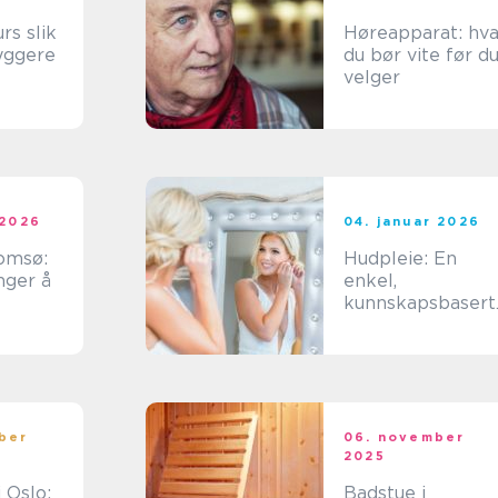
slik
Høreapparat: hv
yggere
du bør vite før d
velger
nde
 2026
04. januar 2026
romsø:
Hudpleie: En
nger å
enkel,
kunnskapsbasert
guide til sunnere
hud
ber
06. november
2025
 Oslo:
Badstue i