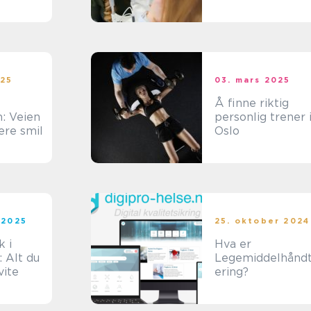
es
 og
025
03. mars 2025
Å finne riktig
: Veien
personlig trener 
nere smil
Oslo
 2025
25. oktober 2024
k i
Hva er
 Alt du
Legemiddelhånd
vite
ering?