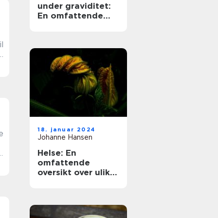
under graviditet:
En omfattende
guide
18. januar 2024
e
Johanne Hansen
Helse: En
omfattende
r
oversikt over ulike
aspekter av helse