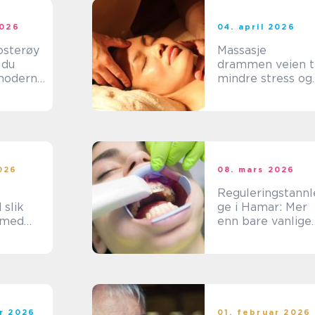
2026
04. april 2026
osterøy
Massasje
 du
drammen veien til
moderne
mindre stress og
dling
mer overskudd
026
08. mars 2026
Reguleringstannl
ik
ge i Hamar: Mer
 med
enn bare vanlige
ange
tannbehandlinge
ar 2026
01. februar 2026