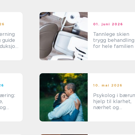
026
01. juni 2026
erning
Tannlege skien
g guide
trygg behandling
eduksjon
for hele familien
st
26
10. mai 2026
æring:
Psykolog i bæru
e,
hjelp til klarhet,
 og
nærhet og
sider
trygghet