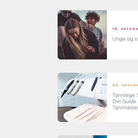
14. oktob
Unge og r
02. oktob
Tannlege 
Din Guide t
Tannhelse
r i Skien