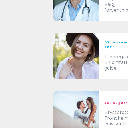
Valg,
forventni
smarte gr
02. novem
2025
Tannregule
En omfat
guide
30. augus
Brystprote
Trondheim
veiviser til