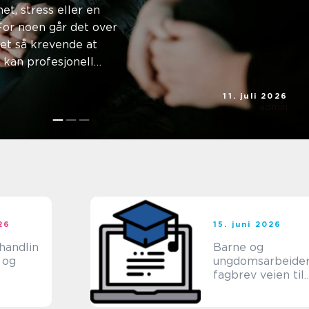
det kan
et, stress eller en
. For noen går det over
det så krevende at
kan profesjonell
11. juli 2026
admin
026
15. juni 2026
handlin
Barne og
 og
ungdomsarbeide
fagbrev veien til
et trygt yrke me
mening