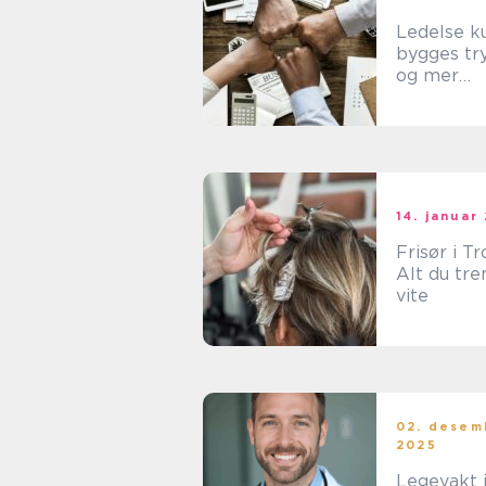
Ledelse kurs 
bygges tr
og mer
motivere
ledere
14. januar
Frisør i T
Alt du tre
vite
02. desem
2025
Legevakt i