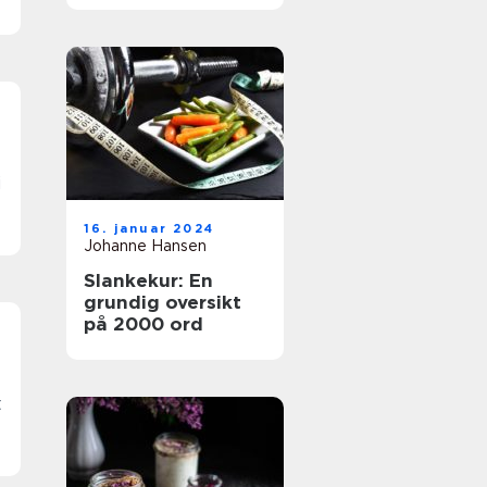
effektivt verktøy
for vekttap og
forbedring av
helse og velvære
i
16. januar 2024
Johanne Hansen
Slankekur: En
grundig oversikt
på 2000 ord
t