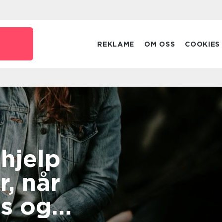
REKLAME
OM OSS
COOKIES
hjelp
r, når
gs og