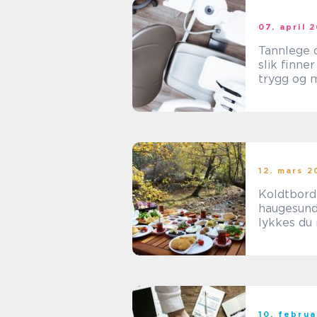
07. april 
Tannlege 
slik finner
trygg og 
tannbehan
lokalt
12. mars 2
Koldtbord
haugesund sl
lykkes du
mat til m
10. febru