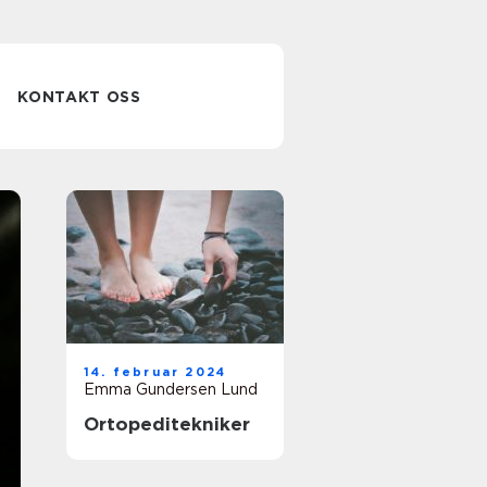
KONTAKT OSS
Helsefagarbeid
14. februar 2024
r utdannelse slik
Emma Gundersen Lund
Ortopeditekniker
bygger du en