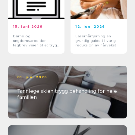
15. juni 2026
12. juni 2026
Barne og
Laserhårfjerning en
ungdomsarbeider
grundig guide til varig
fagbrev veien til et trygt
reduksjon av hårvekst
yrke med mening
01. juni 2026
Tannlege skien trygg behandling for hele
familien