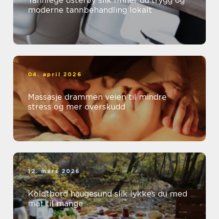
Tannlege osterøy slik finner du trygg og
moderne tannbehandling lokalt
04. april 2026
Massasje drammen veien til mindre
stress og mer overskudd
12. mars 2026
Koldtbord haugesund slik lykkes du med
mat til mange