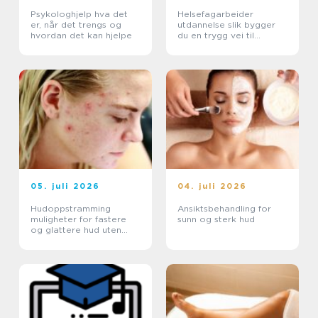
Psykologhjelp hva det
Helsefagarbeider
er, når det trengs og
utdannelse slik bygger
hvordan det kan hjelpe
du en trygg vei til
fagbrev
05. juli 2026
04. juli 2026
Hudoppstramming
Ansiktsbehandling for
muligheter for fastere
sunn og sterk hud
og glattere hud uten
kirurgi