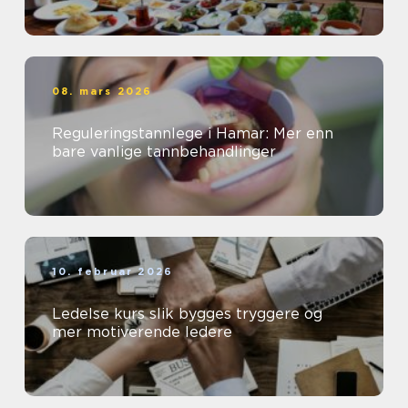
08. mars 2026
Reguleringstannlege i Hamar: Mer enn
bare vanlige tannbehandlinger
10. februar 2026
Ledelse kurs slik bygges tryggere og
mer motiverende ledere